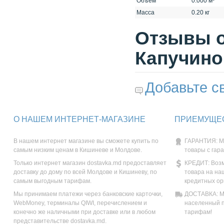
Объем
0.000 м³
Масса
0.20 кг
Отзывы о
Капучино
Добавьте с
О НАШЕМ ИНТЕРНЕТ-МАГАЗИНЕ
ПРИЕМУЩЕС
В нашем интернет магазине вы сможете купить по
ГАРАНТИЯ: М
самым низким ценам в Кишиневе и Молдове.
товары с гар
Только интернет магазин dostavka.md предоставляет
КРЕДИТ: Возм
доставку до дому по всей Молдове и Кишиневу, по
товара на на
самым выгодным тарифам.
кредитных ор
Мы принимаем платежи через банковские карточки,
ДОСТАВКА: Мы
WebMoney, терминалы QIWI, перечислением и
населенный п
конечно же наличными при доставке или в любом
тарифам!
представительстве dostavka.md.