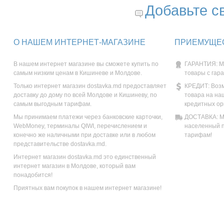
Добавьте с
О НАШЕМ ИНТЕРНЕТ-МАГАЗИНЕ
ПРИЕМУЩЕС
В нашем интернет магазине вы сможете купить по
ГАРАНТИЯ: М
самым низким ценам в Кишиневе и Молдове.
товары с гар
Только интернет магазин dostavka.md предоставляет
КРЕДИТ: Возм
доставку до дому по всей Молдове и Кишиневу, по
товара на на
самым выгодным тарифам.
кредитных ор
Мы принимаем платежи через банковские карточки,
ДОСТАВКА: Мы
WebMoney, терминалы QIWI, перечислением и
населенный п
конечно же наличными при доставке или в любом
тарифам!
представительстве dostavka.md.
Интернет магазин dostavka.md это единственный
интернет магазин в Молдове, который вам
понадобится!
Приятных вам покупок в нашем интернет магазине!